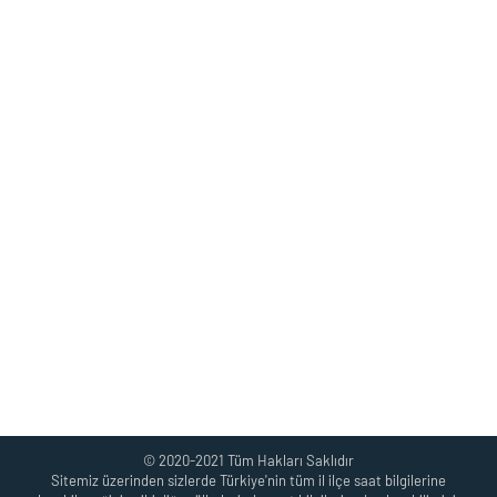
© 2020-2021 Tüm Hakları Saklıdır
Sitemiz üzerinden sizlerde Türkiye'nin tüm il ilçe saat bilgilerine