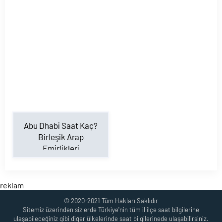
Abu Dhabi Saat Kaç?
Birleşik Arap
Emirlikleri
reklam
© 2020-2021 Tüm Hakları Saklıdır
Sitemiz üzerinden sizlerde Türkiye'nin tüm il ilçe saat bilgilerine
ulaşabileceğiniz gibi diğer ülkelerinde saat bilgilerinede ulaşabilirsiniz.