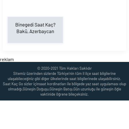
Binegedi Saat Kaç?
Bakü, Azerbaycan
reklam
© 2020-2021 Tüm Hakları Saklıdır
Sitemiz üzerinden sizlerde Türkiye'nin tüm il ilçe saat bilgilerine
ulaşabileceğiniz gibi diğer ülkelerinde saat bilgilerinede ulaşabilirsiniz.
Saat Kaç Go sizler içinsaat kordinatları ile bölgede yaz saat uygulaması olup
olmadığı,Güneşin Doğuşu,Güneşin Batışı,Gün uzunluğu ile güneşin öğle
vaktinide öğrene bileçeksiniz.