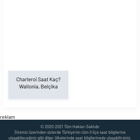
Charleroi Saat Kaç?
Wallonia, Belçika
reklam
© 2020-2021 Tüm Hakları Saklıdır
Sitemiz üzerinden sizlerde Türkiye'nin tüm il ilçe saat bilgilerine
ulaşabileceğiniz gibi diğer ülkelerinde saat bilgilerinede ulaşabilirsiniz.