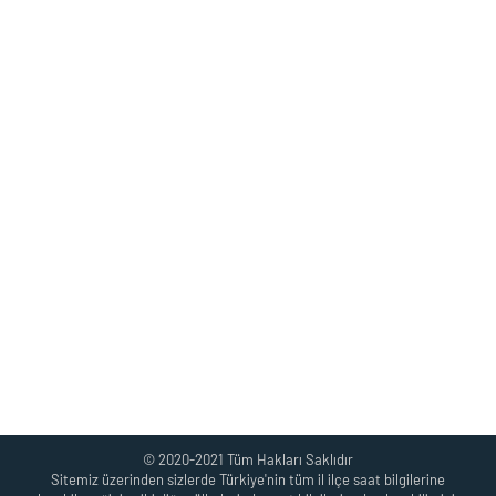
© 2020-2021 Tüm Hakları Saklıdır
Sitemiz üzerinden sizlerde Türkiye'nin tüm il ilçe saat bilgilerine