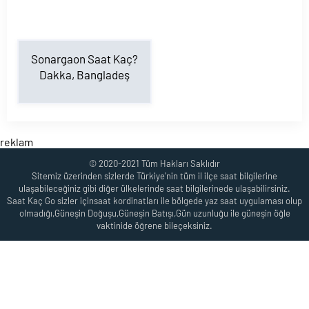
Sonargaon Saat Kaç?
Dakka, Bangladeş
reklam
© 2020-2021 Tüm Hakları Saklıdır
Sitemiz üzerinden sizlerde Türkiye'nin tüm il ilçe saat bilgilerine
ulaşabileceğiniz gibi diğer ülkelerinde saat bilgilerinede ulaşabilirsiniz.
Saat Kaç Go sizler içinsaat kordinatları ile bölgede yaz saat uygulaması olup
olmadığı,Güneşin Doğuşu,Güneşin Batışı,Gün uzunluğu ile güneşin öğle
vaktinide öğrene bileçeksiniz.