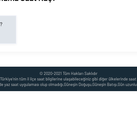
?
© 2020-2021 Tüm Hakları Saklıdır
ürkiye'nin tüm il ilçe saat bilgilerine ulaşabileceğiniz gibi diğer ülkelerinde saat b
gede yaz saat uygulaması olup olmadığı,Güneşin Doğuşu,Güneşin Batışı,Gün uzunluğ