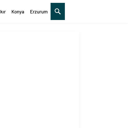
kır
Konya
Erzurum