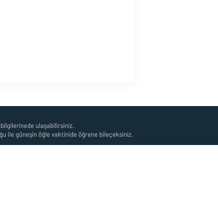
ilgilerinede ulaşabilirsiniz.
u ile güneşin öğle vaktinide öğrene bileçeksiniz.