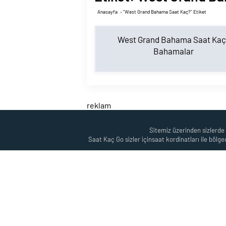
Anasayfa
›
"West Grand Bahama Saat Kaç?" Etiket
West Grand Bahama Saat Kaç
Bahamalar
reklam
Sitemiz üzerinden sizlerde T
Saat Kaç Go sizler içinsaat kordinatları ile böl