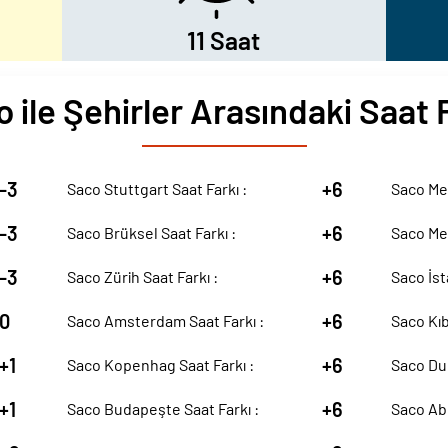
11 Saat
 ile Şehirler Arasındaki Saat 
-3
+6
Saco Stuttgart Saat Farkı :
Saco Mek
-3
+6
Saco Brüksel Saat Farkı :
Saco Med
-3
+6
Saco Zürih Saat Farkı :
Saco İst
0
+6
Saco Amsterdam Saat Farkı :
Saco Kıb
+1
+6
Saco Kopenhag Saat Farkı :
Saco Dub
+1
+6
Saco Budapeşte Saat Farkı :
Saco Abu