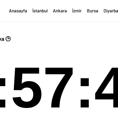
Anasayfa
İstanbul
Ankara
İzmir
Bursa
Diyarba
ka 🕑
:57: