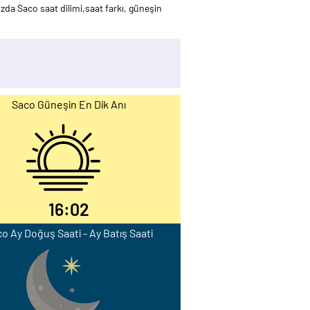
da Saco saat dilimi,saat farkı, güneşin
Saco Güneşin En Dik Anı
16:02
o Ay Doğuş Saati - Ay Batış Saati