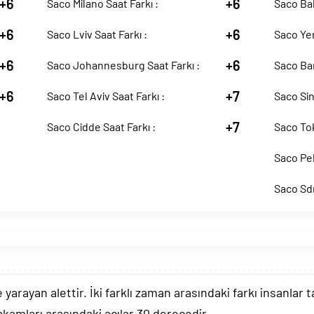
+6
+6
Saco Milano Saat Farkı :
Saco Bak
+6
+6
Saco Lviv Saat Farkı :
Saco Yen
+6
+6
Saco Johannesburg Saat Farkı :
Saco Ban
+6
+7
Saco Tel Aviv Saat Farkı :
Saco Sin
+7
Saco Cidde Saat Farkı :
Saco Tok
Saco Pek
Saco Sdn
arayan alettir. İki farklı zaman arasındaki farkı insanlar 
akamları arasındaki açılar 30 derecedir.