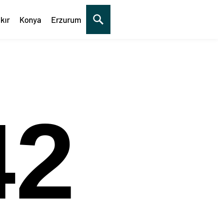
kır
Konya
Erzurum
43