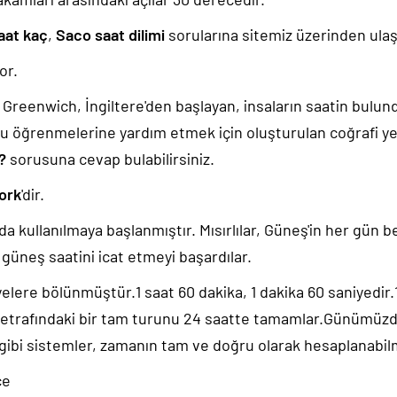
aat kaç
,
Saco saat dilimi
sorularına sitemiz üzerinden ulaşa
or.
k, Greenwich, İngiltere'den başlayan, insaların saatin bulu
u öğrenmelerine yardım etmek için oluşturulan coğrafi yer
?
sorusuna cevap bulabilirsiniz.
ork
'dir.
da kullanılmaya başlanmıştır. Mısırlılar, Güneş'in her gün b
güneş saatini icat etmeyi başardılar.
yelere bölünmüştür.1 saat 60 dakika, 1 dakika 60 saniyedir
 etrafındaki bir tam turunu 24 saatte tamamlar.Günümüz
 gibi sistemler, zamanın tam ve doğru olarak hesaplanabil
ce