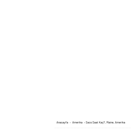
Anasayfa
›
Amerika
›
Saco Saat Kaç?, Maine, Amerika