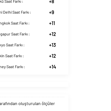
+8
ü Saat Farkı :
+9
i Delhi Saat Farkı :
+11
gkok Saat Farkı :
+12
gapur Saat Farkı :
+13
yo Saat Farkı :
+12
in Saat Farkı :
+14
ey Saat Farkı :
tarafından oluşturulan ölçüler