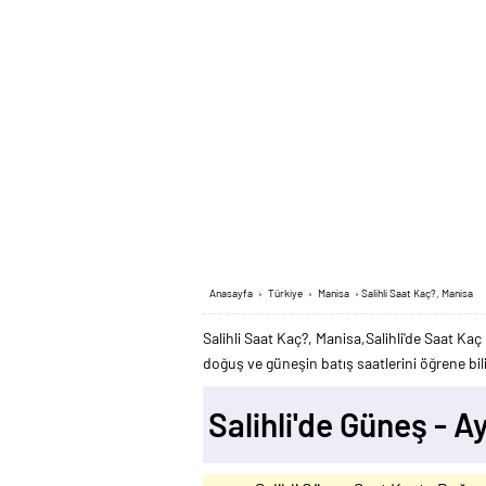
Anasayfa
›
Türkiye
›
Manisa
›
Salihli Saat Kaç?, Manisa
Salihli Saat Kaç?, Manisa,Salihli'de Saat Kaç 
doğuş ve güneşin batış saatlerini öğrene bili
Salihli'de Güneş - 