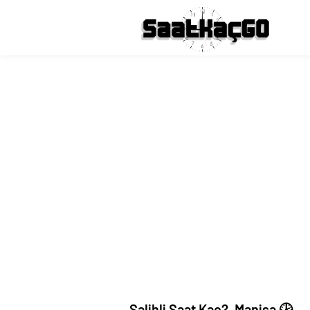
Salihli Saat Kaç?, Manisa 🕑