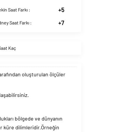
+5
ekin Saat Farkı :
+7
dney Saat Farkı :
 Saat Kaç
tarafından oluşturulan ölçüler
şabilirsiniz.
ndukları bölgede ve dünyanın
 küre dilimleridir.Örneğin