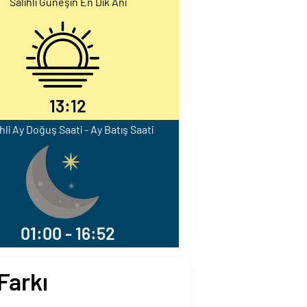
Salihli Güneşin En Dik Anı
13:12
ihli Ay Doğuş Saati - Ay Batış Saati
01:00 - 16:52
Farkı