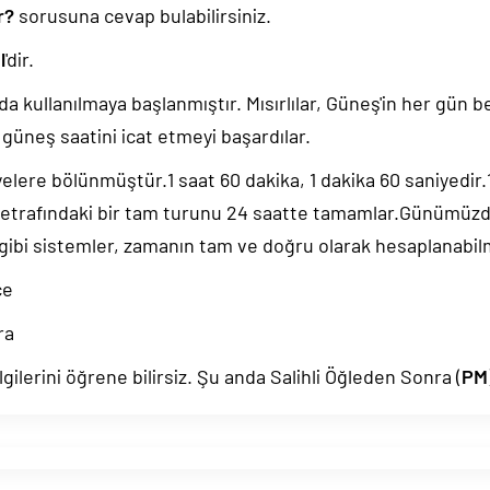
r?
sorusuna cevap bulabilirsiniz.
l
'dir.
da kullanılmaya başlanmıştır. Mısırlılar, Güneş'in her gün b
güneş saatini icat etmeyi başardılar.
yelere bölünmüştür.1 saat 60 dakika, 1 dakika 60 saniyedir
 etrafındaki bir tam turunu 24 saatte tamamlar.Günümüz
 gibi sistemler, zamanın tam ve doğru olarak hesaplanabil
ce
ra
gilerini öğrene bilirsiz. Şu anda Salihli Öğleden Sonra (
PM