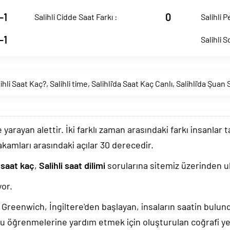
-1
0
Salihli Cidde Saat Farkı :
Salihli P
-1
Salihli S
ihli Saat Kaç?
,
Salihli time
,
Salihli'da Saat Kaç Canlı
,
Salihli'da Şuan
arayan alettir. İki farklı zaman arasındaki farkı insanlar 
akamları arasındaki açılar 30 derecedir.
 saat kaç
,
Salihli saat dilimi
sorularına sitemiz üzerinden ula
or.
k, Greenwich, İngiltere'den başlayan, insaların saatin bulu
u öğrenmelerine yardım etmek için oluşturulan coğrafi yer