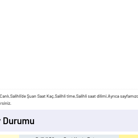
Canlı,Salihli'de Şuan Saat Kaç,Salihli time,Salihli saat dilimi.Ayrıca sayfamızd
rsiniz.
Ay Durumu