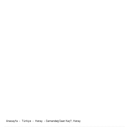
Anasayfa
›
Türkiye
›
Hatay
›
Samandağ Saat Kaç?, Hatay