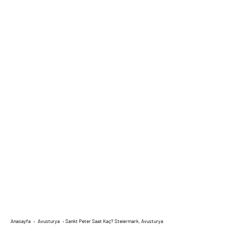
Anasayfa
›
Avusturya
›
Sankt Peter Saat Kaç? Steiermark, Avusturya