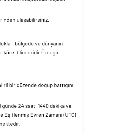
inden ulaşabilirsiniz.
ndukları bölgede ve dünyanın
 küre dilimleridir.Örneğin
elirli bir düzende doğup battığını
.1 günde 24 saat, 1440 dakika ve
de Eşitlenmiş Evren Zamanı (UTC)
mektedir.