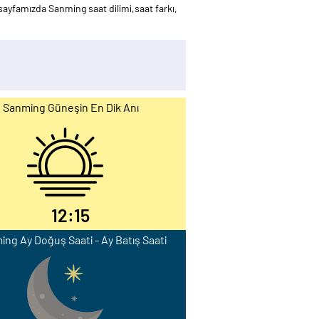
ayfamızda Sanming saat dilimi,saat farkı,
Sanming Güneşin En Dik Anı
12:15
ng Ay Doğuş Saati - Ay Batış Saati