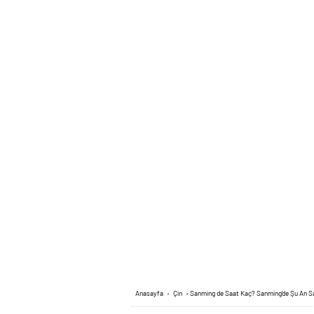
Anasayfa
›
Çin
›
Sanming de Saat Kaç? Sanming’de Şu An S