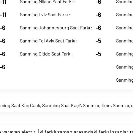
-11
-6
Sanming Milano Saat Farkı :
Sanming 
-11
-6
Sanming Lviv Saat Farkı :
Sanming 
-6
-6
Sanming Johannesburg Saat Farkı :
Sanming
-6
-5
Sanming Tel Aviv Saat Farkı :
Sanming 
-6
-5
Sanming Cidde Saat Farkı :
Sanming 
-6
Sanming 
Sanming 
ming Saat Kaç Canlı
,
Sanming Saat Kaç?
,
Sanming time
,
Sanming’d
arayan alettir. İki farklı zaman arasındaki farkı insanlar 