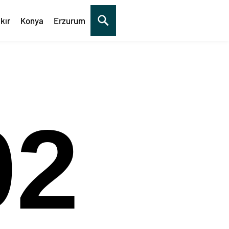
kır
Konya
Erzurum
03