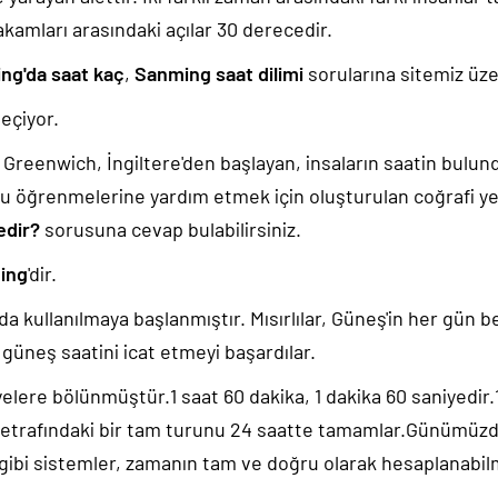
akamları arasındaki açılar 30 derecedir.
ng'da saat kaç
,
Sanming saat dilimi
sorularına sitemiz üzer
eçiyor.
k, Greenwich, İngiltere'den başlayan, insaların saatin bulu
u öğrenmelerine yardım etmek için oluşturulan coğrafi yer
edir?
sorusuna cevap bulabilirsiniz.
ing
'dir.
da kullanılmaya başlanmıştır. Mısırlılar, Güneş'in her gün b
güneş saatini icat etmeyi başardılar.
yelere bölünmüştür.1 saat 60 dakika, 1 dakika 60 saniyedir
 etrafındaki bir tam turunu 24 saatte tamamlar.Günümüz
 gibi sistemler, zamanın tam ve doğru olarak hesaplanabil