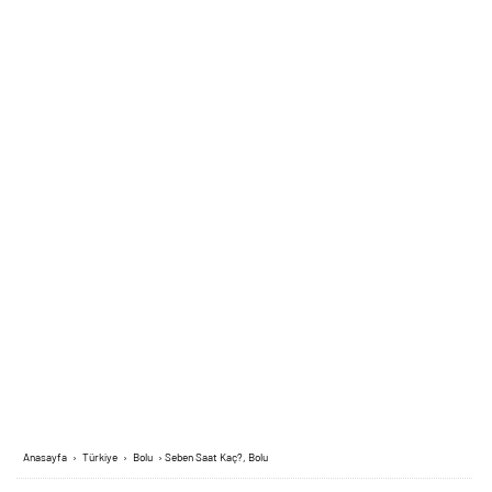
Anasayfa
›
Türkiye
›
Bolu
›
Seben Saat Kaç?, Bolu