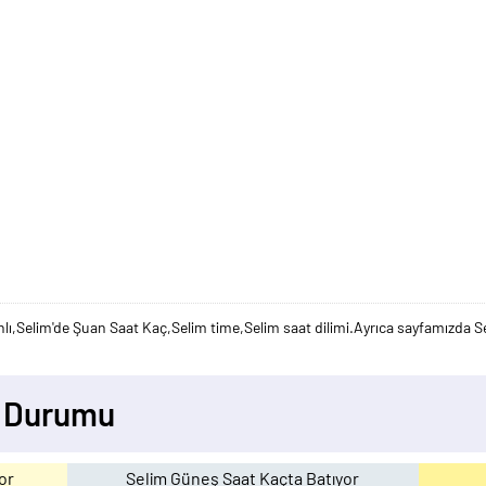
lı,Selim'de Şuan Saat Kaç,Selim time,Selim saat dilimi.Ayrıca sayfamızda Se
y Durumu
or
Selim Güneş Saat Kaçta Batıyor