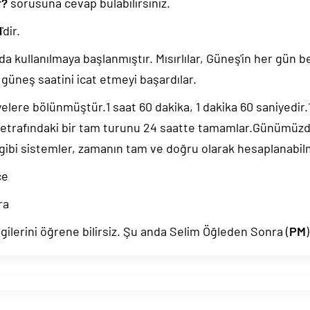
r?
sorusuna cevap bulabilirsiniz.
l
'dir.
da kullanılmaya başlanmıştır. Mısırlılar, Güneş'in her gün b
güneş saatini icat etmeyi başardılar.
yelere bölünmüştür.1 saat 60 dakika, 1 dakika 60 saniyedir
 etrafındaki bir tam turunu 24 saatte tamamlar.Günümüz
 gibi sistemler, zamanın tam ve doğru olarak hesaplanabil
ce
ra
gilerini öğrene bilirsiz. Şu anda Selim Öğleden Sonra (
PM