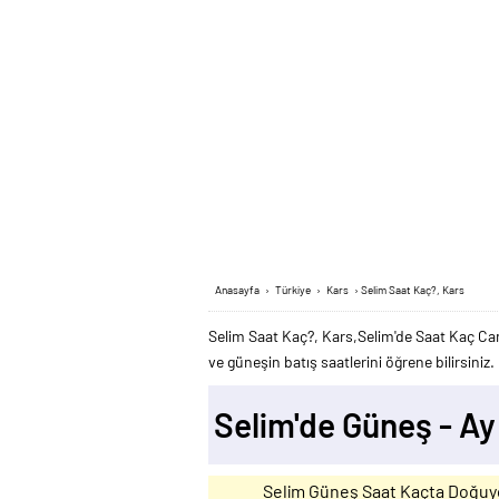
Anasayfa
›
Türkiye
›
Kars
›
Selim Saat Kaç?, Kars
Selim Saat Kaç?, Kars,Selim'de Saat Kaç Can
ve güneşin batış saatlerini öğrene bilirsiniz.
Selim'de Güneş - A
Selim Güneş Saat Kaçta Doğuy