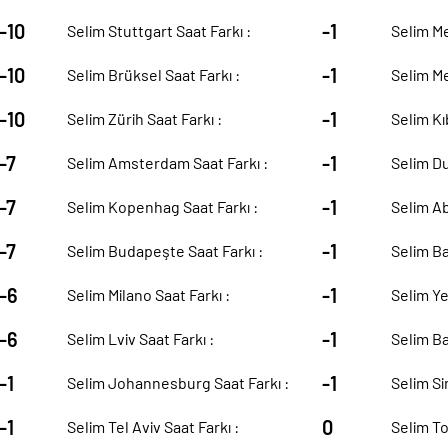
-10
-1
Selim Stuttgart Saat Farkı :
Selim Me
-10
-1
Selim Brüksel Saat Farkı :
Selim Me
-10
-1
Selim Zürih Saat Farkı :
Selim Kıb
-7
-1
Selim Amsterdam Saat Farkı :
Selim Du
-7
-1
Selim Kopenhag Saat Farkı :
Selim Ab
-7
-1
Selim Budapeşte Saat Farkı :
Selim Ba
-6
-1
Selim Milano Saat Farkı :
Selim Ye
-6
-1
Selim Lviv Saat Farkı :
Selim Ba
-1
-1
Selim Johannesburg Saat Farkı :
Selim Si
-1
0
Selim Tel Aviv Saat Farkı :
Selim To