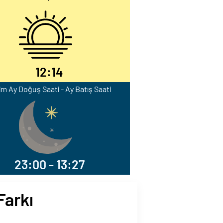
12:14
im Ay Doğuş Saati - Ay Batış Saati
23:00 - 13:27
Farkı