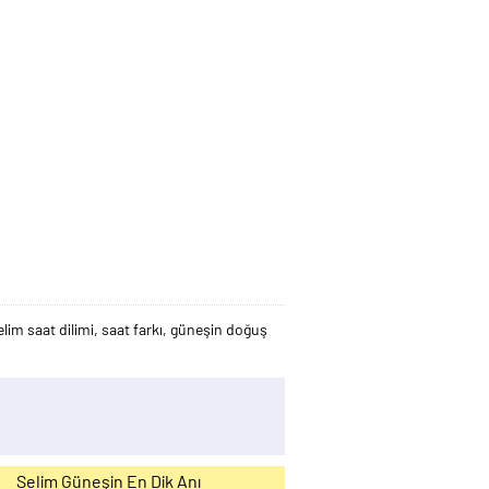
lim saat dilimi, saat farkı, güneşin doğuş
Selim Güneşin En Dik Anı