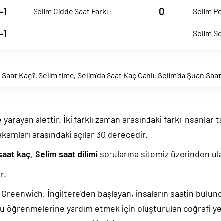
-1
0
Selim Cidde Saat Farkı :
Selim Pe
-1
Selim Sd
 Saat Kaç?
,
Selim time
,
Selim'da Saat Kaç Canlı
,
Selim'da Şuan Saa
arayan alettir. İki farklı zaman arasındaki farkı insanlar 
akamları arasındaki açılar 30 derecedir.
saat kaç
,
Selim saat dilimi
sorularına sitemiz üzerinden ula
r.
k, Greenwich, İngiltere'den başlayan, insaların saatin bulu
u öğrenmelerine yardım etmek için oluşturulan coğrafi yer