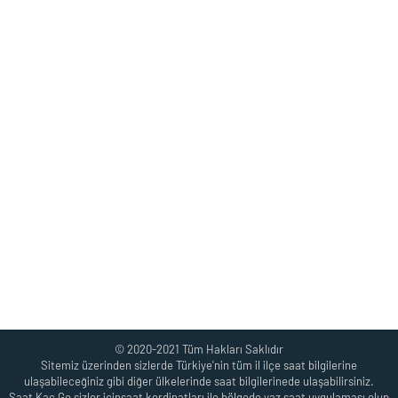
© 2020-2021 Tüm Hakları Saklıdır
Sitemiz üzerinden sizlerde Türkiye'nin tüm il ilçe saat bilgilerine
ulaşabileceğiniz gibi diğer ülkelerinde saat bilgilerinede ulaşabilirsiniz.
Saat Kaç Go sizler içinsaat kordinatları ile bölgede yaz saat uygulaması olup