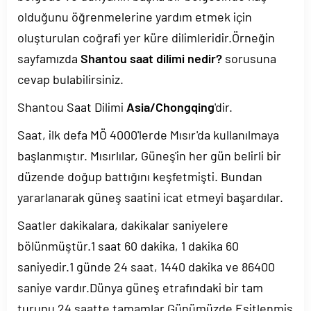
olduğunu öğrenmelerine yardım etmek için
oluşturulan coğrafi yer küre dilimleridir.Örneğin
sayfamızda
Shantou saat dilimi nedir?
sorusuna
cevap bulabilirsiniz.
Shantou Saat Dilimi
Asia/Chongqing
'dir.
Saat, ilk defa MÖ 4000'lerde Mısır'da kullanılmaya
başlanmıştır. Mısırlılar, Güneş'in her gün belirli bir
düzende doğup battığını keşfetmişti. Bundan
yararlanarak güneş saatini icat etmeyi başardılar.
Saatler dakikalara, dakikalar saniyelere
bölünmüştür.1 saat 60 dakika, 1 dakika 60
saniyedir.1 günde 24 saat, 1440 dakika ve 86400
saniye vardır.Dünya güneş etrafındaki bir tam
turunu 24 saatte tamamlar.Günümüzde Eşitlenmiş