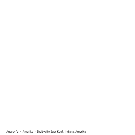
Anasayfa
›
Amerika
›
Shelbyville Saat Kaç?, Indiana, Amerika