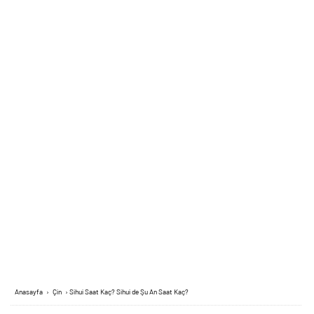
Anasayfa
›
Çin
›
Sihui Saat Kaç? Sihui de Şu An Saat Kaç?