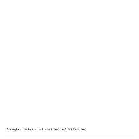
Anasayfa
›
Türkiye
›
Siirt
›
Siirt Saat Kaç? Siirt Canlı Saat