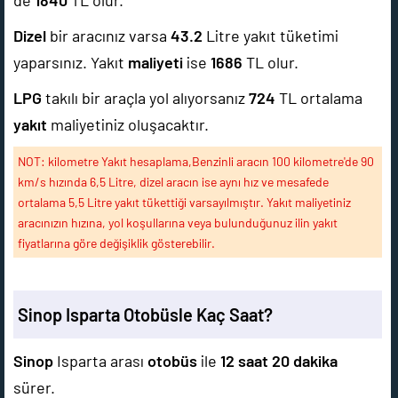
de
1840
TL olur.
Dizel
bir aracınız varsa
43.2
Litre yakıt tüketimi
yaparsınız. Yakıt
maliyeti
ise
1686
TL olur.
LPG
takılı bir araçla yol alıyorsanız
724
TL ortalama
yakıt
maliyetiniz oluşacaktır.
NOT: kilometre Yakıt hesaplama,Benzinli aracın 100 kilometre'de 90
km/s hızında 6,5 Litre, dizel aracın ise aynı hız ve mesafede
ortalama 5,5 Litre yakıt tükettiği varsayılmıştır. Yakıt maliyetiniz
aracınızın hızına, yol koşullarına veya bulunduğunuz ilin yakıt
fiyatlarına göre değişiklik gösterebilir.
Sinop Isparta Otobüsle Kaç Saat?
Sinop
Isparta arası
otobüs
ile
12 saat 20 dakika
sürer.