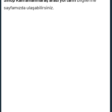
Sinop Kahramanmaraş arası yol tarifi
bilgilerine
sayfamızda ulaşabilirsiniz.