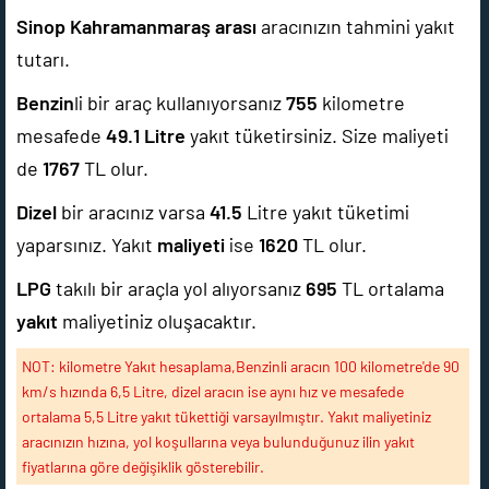
Sinop Kahramanmaraş arası
aracınızın tahmini yakıt
tutarı.
Benzin
li bir araç kullanıyorsanız
755
kilometre
mesafede
49.1
Litre
yakıt tüketirsiniz. Size maliyeti
de
1767
TL olur.
Dizel
bir aracınız varsa
41.5
Litre yakıt tüketimi
yaparsınız. Yakıt
maliyeti
ise
1620
TL olur.
LPG
takılı bir araçla yol alıyorsanız
695
TL ortalama
yakıt
maliyetiniz oluşacaktır.
NOT: kilometre Yakıt hesaplama,Benzinli aracın 100 kilometre'de 90
km/s hızında 6,5 Litre, dizel aracın ise aynı hız ve mesafede
ortalama 5,5 Litre yakıt tükettiği varsayılmıştır. Yakıt maliyetiniz
aracınızın hızına, yol koşullarına veya bulunduğunuz ilin yakıt
fiyatlarına göre değişiklik gösterebilir.