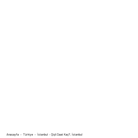
Anasayfa
›
Türkiye
›
İstanbul
›
Şişli Saat Kaç?, İstanbul