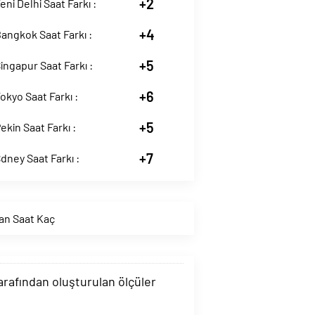
+2
eni Delhi Saat Farkı :
+4
Bangkok Saat Farkı :
+5
Singapur Saat Farkı :
+6
Tokyo Saat Farkı :
+5
ekin Saat Farkı :
+7
Sdney Saat Farkı :
uan Saat Kaç
tarafından oluşturulan ölçüler