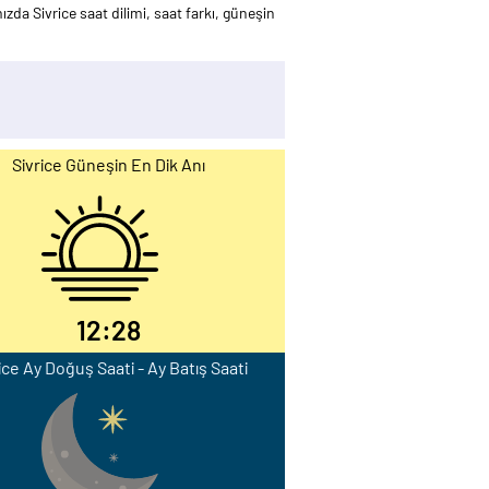
ızda Sivrice saat dilimi, saat farkı, güneşin
Sivrice Güneşin En Dik Anı
12:28
ice Ay Doğuş Saati - Ay Batış Saati