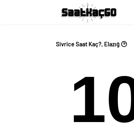
Sivrice Saat Kaç?, Elazığ 🕑
1