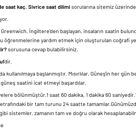
de saat kaç
,
Sivrice saat dilimi
sorularına sitemiz üzerinden
yor.
k, Greenwich, İngiltere'den başlayan, insaların saatin bulu
u öğrenmelerine yardım etmek için oluşturulan coğrafi yer
ir?
sorusuna cevap bulabilirsiniz.
ul
'dir.
da kullanılmaya başlanmıştır. Mısırlılar, Güneş'in her gün b
güneş saatini icat etmeyi başardılar.
yelere bölünmüştür.1 saat 60 dakika, 1 dakika 60 saniyedir
 etrafındaki bir tam turunu 24 saatte tamamlar.Günümüz
 gibi sistemler, zamanın tam ve doğru olarak hesaplanabil
ce