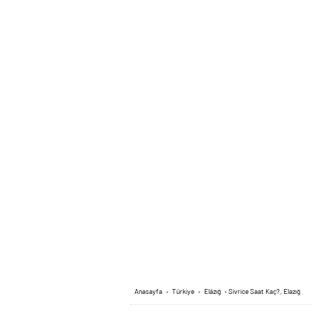
Anasayfa
›
Türkiye
›
Elâzığ
›
Sivrice Saat Kaç?, Elazığ