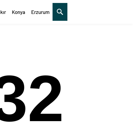
kır
Konya
Erzurum
32