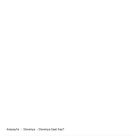
Anasayfa
›
Slovenya
›
Slovenya Saat Kaç?