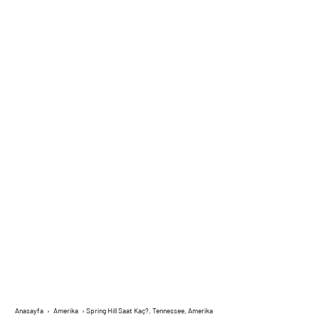
Anasayfa
›
Amerika
›
Spring Hill Saat Kaç?, Tennessee, Amerika