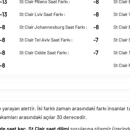
-13
-8
St Clair Milano Saat Farkı :
St Clair 
-13
-8
St Clair Lviv Saat Farkı :
St Clair 
-8
-8
St Clair Johannesburg Saat Farkı :
St Clair
-8
-7
St Clair Tel Aviv Saat Farkı :
St Clair
-8
-7
St Clair Cidde Saat Farkı :
St Clair 
-8
St Clair 
arayan alettir. İki farklı zaman arasındaki farkı insanlar 
akamları arasındaki açılar 30 derecedir.
'de saat kaç
,
St Clair saat dilimi
sorularına sitemiz üzerinde