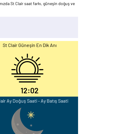
mızda St Clair saat farkı, güneşin doğuş ve
St Clair Güneşin En Dik Anı
12:02
lair Ay Doğuş Saati - Ay Batış Saati