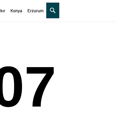
kır
Konya
Erzurum
08