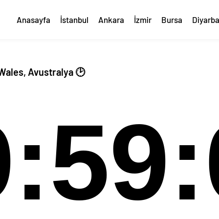
Anasayfa
İstanbul
Ankara
İzmir
Bursa
Diyarba
Wales, Avustralya 🕑
9:59: