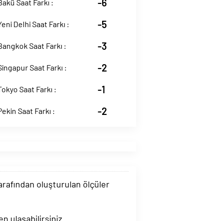
-6
Bakü Saat Farkı :
-5
Yeni Delhi Saat Farkı :
-3
 Bangkok Saat Farkı :
-2
 Singapur Saat Farkı :
-1
Tokyo Saat Farkı :
-2
Pekin Saat Farkı :
tarafından oluşturulan ölçüler
n ulaşabilirsiniz.