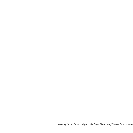
Anasayfa
›
Avustralya
›
St Clair Saat Kaç? New South Wal