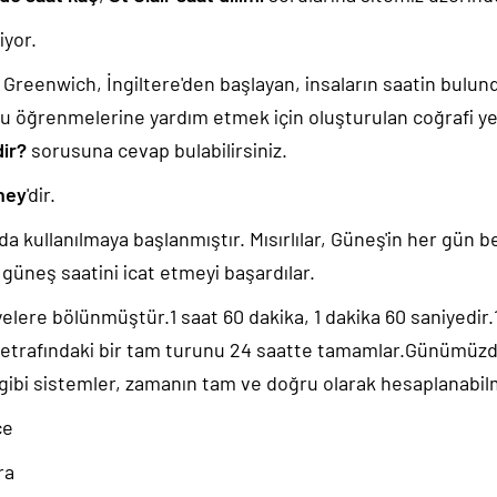
yor.
k, Greenwich, İngiltere'den başlayan, insaların saatin bulu
u öğrenmelerine yardım etmek için oluşturulan coğrafi yer
dir?
sorusuna cevap bulabilirsiniz.
ney
'dir.
da kullanılmaya başlanmıştır. Mısırlılar, Güneş'in her gün b
güneş saatini icat etmeyi başardılar.
yelere bölünmüştür.1 saat 60 dakika, 1 dakika 60 saniyedir
 etrafındaki bir tam turunu 24 saatte tamamlar.Günümüz
 gibi sistemler, zamanın tam ve doğru olarak hesaplanabil
ce
ra