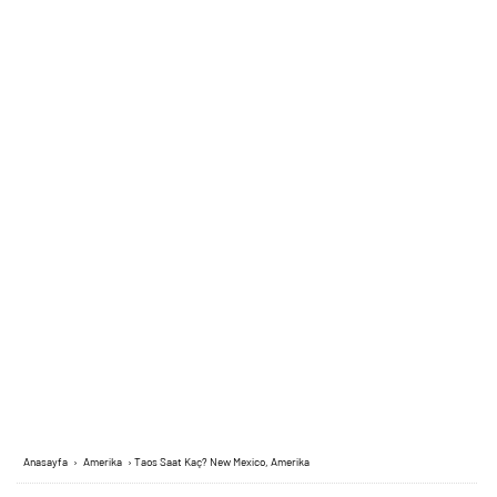
Anasayfa
›
Amerika
›
Taos Saat Kaç? New Mexico, Amerika