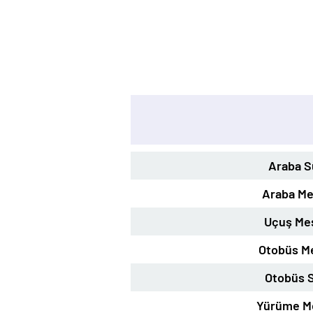
Araba S
Araba Me
Uçuş Me
Otobüs M
Otobüs S
Yürüme M