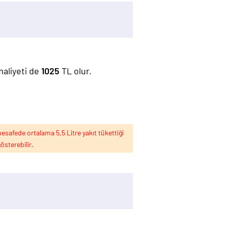
maliyeti de
1025
TL olur.
esafede ortalama 5,5 Litre yakıt tükettiği
österebilir.