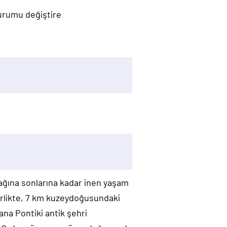
durumu değiştire
 Çağına sonlarına kadar inen yaşam
birlikte, 7 km kuzeydoğusundaki
na Pontiki antik şehri