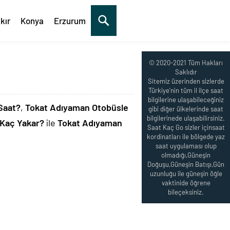
kır
Konya
Erzurum
© 2020-2021 Tüm Hakları
Saklıdır
Sitemiz üzerinden sizlerde
Türkiye'nin tüm il ilçe saat
bilgilerine ulaşabileceğiniz
Saat?
,
Tokat Adıyaman Otobüsle
gibi diğer ülkelerinde saat
bilgilerinede ulaşabilirsiniz.
Kaç Yakar?
ile
Tokat Adıyaman
Saat Kaç Go sizler içinsaat
kordinatları ile bölgede yaz
saat uygulaması olup
olmadığı,Güneşin
Doğuşu,Güneşin Batışı,Gün
uzunluğu ile güneşin öğle
vaktinide öğrene
bileçeksiniz.