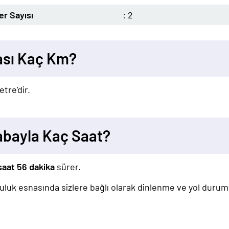
r Sayısı
: 2
ası Kaç Km?
etre'dir.
abayla Kaç Saat?
saat 56 dakika
sürer.
lculuk esnasında sizlere bağlı olarak dinlenme ve yol duru