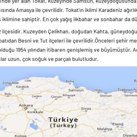
si'nde yer alan Tokat, kuzeyinde Samsun, kuzeydoğusund
ında Amasya ile çevrilidir. Tokat'ın iklimi Karadeniz ağırlı
ş iklimine sahiptir. En çok yağış ilkbahar ve sonbahar da dü
z ilçesidir. Kuzeyden Çelikhan, doğudan Kahta, güneydoğ
atıdan Besni ve Tut ilçeleri ile çevrilidir.Önceleri şehir m
olduğu 1954 yılından itibaren genişlemiş ve büyümüştür. 
lar uzun, çok soğuk ve parçalı bulutludur.