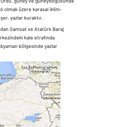
a Ordu, güney ve güneydoğusunda
klı olmak üzere karasal iklim-
şer, yazlar kuraktır.
udan Samsat ve Atatürk Baraj
erkezindeki kale etrafında
Adıyaman bölgesinde yazlar