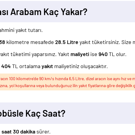
ası Arabam Kaç Yakar?
ahmini yakıt tutarı.
38
kilometre mesafede
28.5
Litre
yakıt tüketirsiniz. Size 
yakıt tüketimi yaparsınız. Yakıt
maliyeti
ise
940
TL olur.
z
404
TL ortalama
yakıt
maliyetiniz oluşacaktır.
ın 100 kilometre'de 90 km/s hızında 6,5 Litre, dizel aracın ise aynı hız ve m
ızına, yol koşullarına veya bulunduğunuz ilin yakıt fiyatlarına göre değişiklik g
obüsle Kaç Saat?
 saat 30 dakika
sürer.