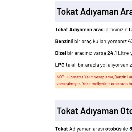
Tokat Adıyaman Ar
Tokat Adıyaman arası
aracınızın t
Benzin
li bir araç kullanıyorsanız
4
Dizel
bir aracınız varsa
24.1
Litre 
LPG
takılı bir araçla yol alıyorsanı
NOT: kilometre Yakıt hesaplama,Benzinli arac
varsayılmıştır. Yakıt maliyetiniz aracınızın h
Tokat Adıyaman Ot
Tokat
Adıyaman arası
otobüs
ile
8