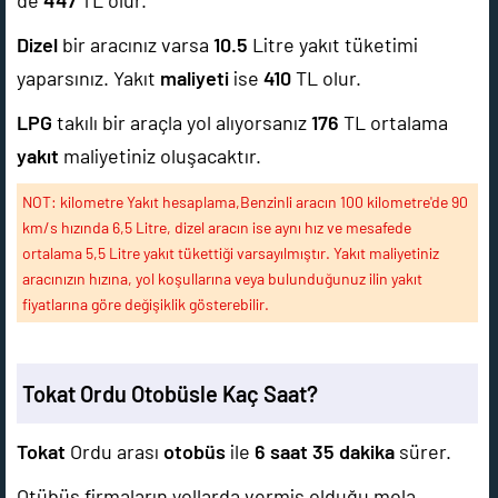
de
447
TL olur.
Dizel
bir aracınız varsa
10.5
Litre yakıt tüketimi
yaparsınız. Yakıt
maliyeti
ise
410
TL olur.
LPG
takılı bir araçla yol alıyorsanız
176
TL ortalama
yakıt
maliyetiniz oluşacaktır.
NOT: kilometre Yakıt hesaplama,Benzinli aracın 100 kilometre'de 90
km/s hızında 6,5 Litre, dizel aracın ise aynı hız ve mesafede
ortalama 5,5 Litre yakıt tükettiği varsayılmıştır. Yakıt maliyetiniz
aracınızın hızına, yol koşullarına veya bulunduğunuz ilin yakıt
fiyatlarına göre değişiklik gösterebilir.
Tokat Ordu Otobüsle Kaç Saat?
Tokat
Ordu arası
otobüs
ile
6 saat 35 dakika
sürer.
Otübüs firmaların yollarda vermiş olduğu mola