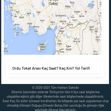
Ordu Tokat Arası Kaç Saat? Kaç Km? Yol Tarifi
© 2020-2021 Tüm Hakları Saklıdır
Sitemiz üzerinden sizlerde Türkiye'nin tüm il ilçe saat bilgilerine
ulaşabileceğiniz gibi diğer ülkelerinde saat bilgilerinede ulaşabilirsiniz.
Saat Kaç Go sizler içinsaat kordinatları ile bölgede yaz saat uygulaması olup
olmadığı,Güneşin Doğuşu,Güneşin Batışı,Gün uzunluğu ile güneşin öğle
vaktinide öğrene bileçeksiniz.