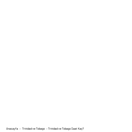
Anasayfa
›
Trinidad ve Tobago
›
Trinidad ve Tobago Saat Kaç?