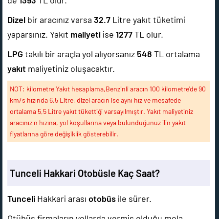
de
1393
TL olur.
Dizel
bir aracınız varsa
32.7
Litre yakıt tüketimi
yaparsınız. Yakıt
maliyeti
ise
1277
TL olur.
LPG
takılı bir araçla yol alıyorsanız
548
TL ortalama
yakıt
maliyetiniz oluşacaktır.
NOT: kilometre Yakıt hesaplama,Benzinli aracın 100 kilometre'de 90
km/s hızında 6,5 Litre, dizel aracın ise aynı hız ve mesafede
ortalama 5,5 Litre yakıt tükettiği varsayılmıştır. Yakıt maliyetiniz
aracınızın hızına, yol koşullarına veya bulunduğunuz ilin yakıt
fiyatlarına göre değişiklik gösterebilir.
Tunceli Hakkari Otobüsle Kaç Saat?
Tunceli
Hakkari arası
otobüs
ile
sürer.
Otübüs firmaların yollarda vermiş olduğu mola