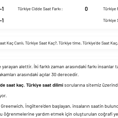
-1
0
Türkiye Cidde Saat Farkı :
Türkiye 
-1
Türkiye 
aat Kaç Canlı
,
Türkiye Saat Kaç?
,
Türkiye time
,
Türkiye'de Saat Kaç
arayan alettir. İki farklı zaman arasındaki farkı insanlar 
akamları arasındaki açılar 30 derecedir.
'de saat kaç
,
Türkiye saat dilimi
sorularına sitemiz üzerinde
yor.
k, Greenwich, İngiltere'den başlayan, insaların saatin bulu
u öğrenmelerine yardım etmek için oluşturulan coğrafi yer