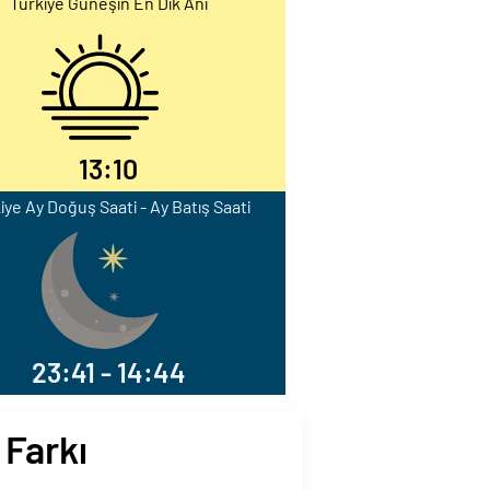
Türkiye Güneşin En Dik Anı
13:10
iye Ay Doğuş Saati - Ay Batış Saati
23:41 - 14:44
 Farkı