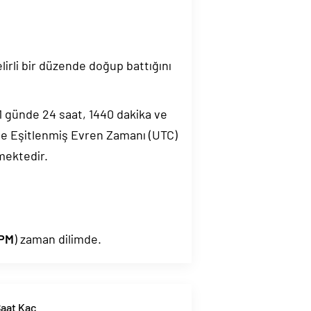
elirli bir düzende doğup battığını
.1 günde 24 saat, 1440 dakika ve
de Eşitlenmiş Evren Zamanı (UTC)
mektedir.
PM
) zaman dilimde.
aat Kaç