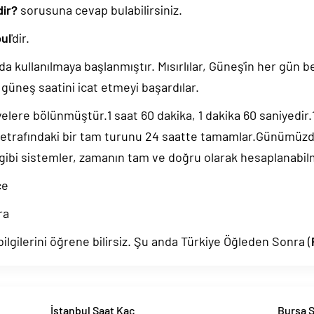
dir?
sorusuna cevap bulabilirsiniz.
ul
'dir.
da kullanılmaya başlanmıştır. Mısırlılar, Güneş'in her gün b
güneş saatini icat etmeyi başardılar.
yelere bölünmüştür.1 saat 60 dakika, 1 dakika 60 saniyedir
 etrafındaki bir tam turunu 24 saatte tamamlar.Günümüz
 gibi sistemler, zamanın tam ve doğru olarak hesaplanabil
ce
ra
lgilerini öğrene bilirsiz. Şu anda Türkiye Öğleden Sonra (
İstanbul Saat Kaç
Bursa S