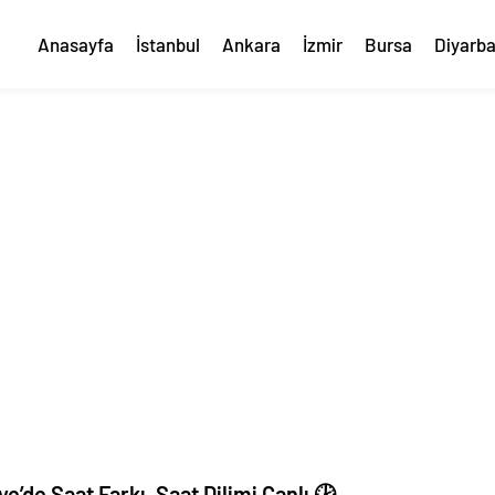
Anasayfa
İstanbul
Ankara
İzmir
Bursa
Diyarba
e’de Saat Farkı, Saat Dilimi Canlı 🕑