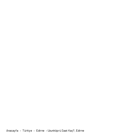
Anasayfa
›
Türkiye
›
Edirne
›
Uzunköprü Saat Kaç?, Edirne