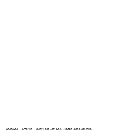
Anasayfa
›
Amerika
›
Valley Falls Saat Kaç? , Rhode Island, Amerika