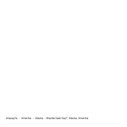
Anasayfa
›
Amerika
›
Alaska
›
Wasilla Saat Kaç?, Alaska, Amerika