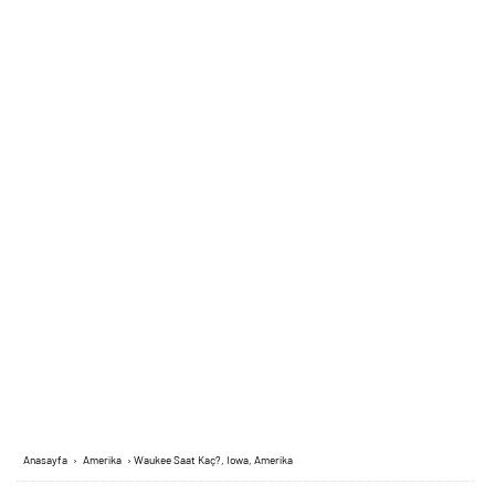
Anasayfa
›
Amerika
›
Waukee Saat Kaç?, Iowa, Amerika