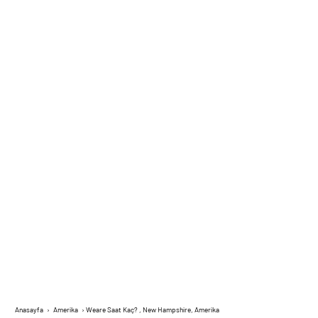
Anasayfa
›
Amerika
›
Weare Saat Kaç? , New Hampshire, Amerika