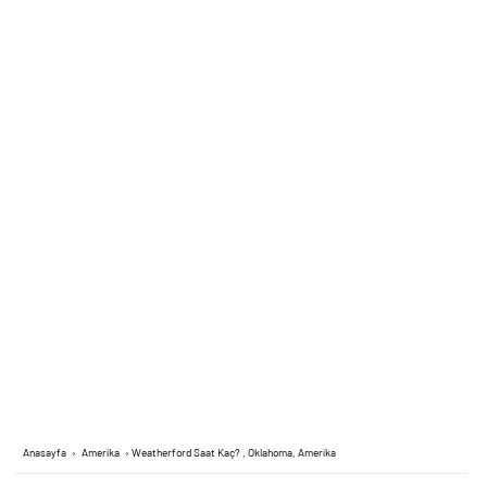
Anasayfa
›
Amerika
›
Weatherford Saat Kaç? , Oklahoma, Amerika