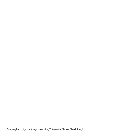
Anasayfa
›
Çin
›
Xinyi Saat Kaç? Xinyi de Şu An Saat Kaç?