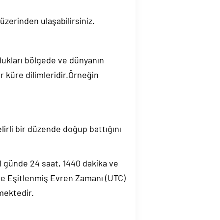
üzerinden ulaşabilirsiniz.
ndukları bölgede ve dünyanın
 küre dilimleridir.Örneğin
elirli bir düzende doğup battığını
.1 günde 24 saat, 1440 dakika ve
de Eşitlenmiş Evren Zamanı (UTC)
mektedir.