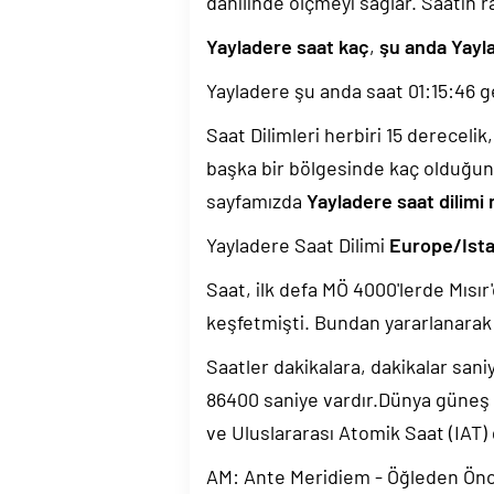
dahilinde ölçmeyi sağlar. Saatin r
Yayladere saat kaç
,
şu anda Yayl
Yayladere şu anda saat
01:15:47
ge
Saat Dilimleri herbiri 15 dereceli
başka bir bölgesinde kaç olduğun
sayfamızda
Yayladere saat dilimi 
Yayladere Saat Dilimi
Europe/Ist
Saat, ilk defa MÖ 4000'lerde Mısır'
keşfetmişti. Bundan yararlanarak 
Saatler dakikalara, dakikalar sani
86400 saniye vardır.Dünya güneş
ve Uluslararası Atomik Saat (IAT)
AM: Ante Meridiem - Öğleden Ön