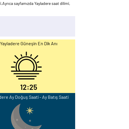
.Ayrıca sayfamızda Yayladere saat dilimi,
Yayladere Güneşin En Dik Anı
12:25
dere Ay Doğuş Saati - Ay Batış Saati