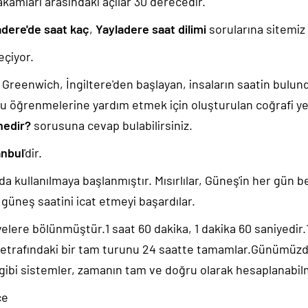
akamları arasındaki açılar 30 derecedir.
adere'de saat kaç
,
Yayladere saat dilimi
sorularına sitemiz 
çiyor.
k, Greenwich, İngiltere'den başlayan, insaların saatin bulu
u öğrenmelerine yardım etmek için oluşturulan coğrafi yer
nedir?
sorusuna cevap bulabilirsiniz.
anbul
'dir.
da kullanılmaya başlanmıştır. Mısırlılar, Güneş'in her gün b
güneş saatini icat etmeyi başardılar.
yelere bölünmüştür.1 saat 60 dakika, 1 dakika 60 saniyedir
 etrafındaki bir tam turunu 24 saatte tamamlar.Günümüz
 gibi sistemler, zamanın tam ve doğru olarak hesaplanabil
ce