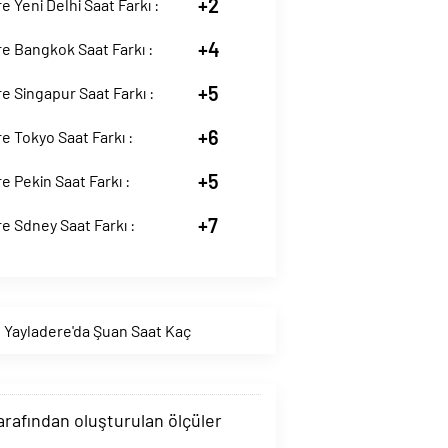
+2
e Yeni Delhi Saat Farkı :
+4
e Bangkok Saat Farkı :
+5
e Singapur Saat Farkı :
+6
e Tokyo Saat Farkı :
+5
e Pekin Saat Farkı :
+7
e Sdney Saat Farkı :
,
Yayladere'da Şuan Saat Kaç
tarafından oluşturulan ölçüler