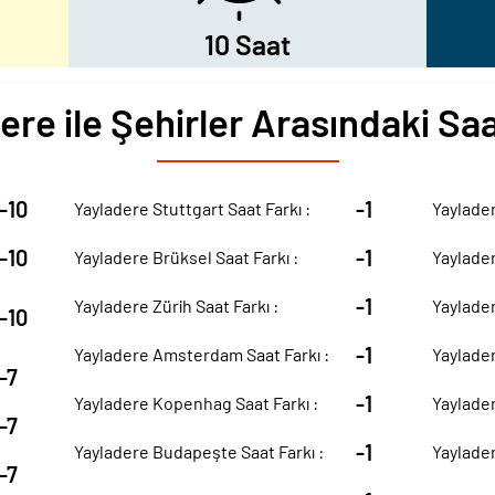
10 Saat
ere ile Şehirler Arasındaki Saa
-10
-1
Yayladere Stuttgart Saat Farkı :
Yaylader
-10
-1
Yayladere Brüksel Saat Farkı :
Yaylader
-1
Yayladere Zürih Saat Farkı :
Yaylader
-10
-1
Yayladere Amsterdam Saat Farkı :
Yaylader
-7
-1
Yayladere Kopenhag Saat Farkı :
Yaylader
-7
-1
Yayladere Budapeşte Saat Farkı :
Yaylader
-7