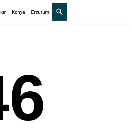
kır
Konya
Erzurum
47