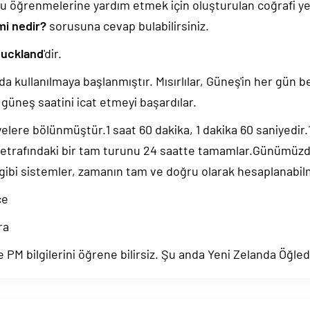
u öğrenmelerine yardım etmek için oluşturulan coğrafi yer
mi nedir?
sorusuna cevap bulabilirsiniz.
Auckland
'dir.
da kullanılmaya başlanmıştır. Mısırlılar, Güneş'in her gün b
güneş saatini icat etmeyi başardılar.
yelere bölünmüştür.1 saat 60 dakika, 1 dakika 60 saniyedir
 etrafındaki bir tam turunu 24 saatte tamamlar.Günümüz
 gibi sistemler, zamanın tam ve doğru olarak hesaplanabil
ce
ra
 PM bilgilerini öğrene bilirsiz. Şu anda Yeni Zelanda Öğle