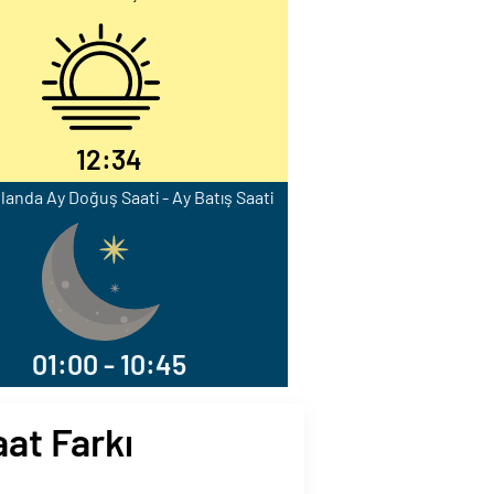
12:34
landa Ay Doğuş Saati - Ay Batış Saati
01:00 - 10:45
aat Farkı