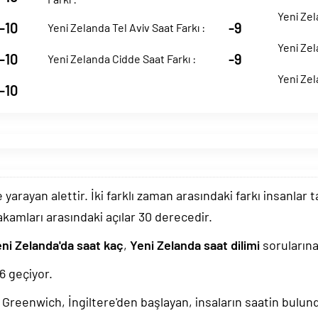
Yeni Zel
-10
-9
Yeni Zelanda Tel Aviv Saat Farkı :
Yeni Zel
-10
-9
Yeni Zelanda Cidde Saat Farkı :
Yeni Zel
-10
arayan alettir. İki farklı zaman arasındaki farkı insanlar 
akamları arasındaki açılar 30 derecedir.
ni Zelanda'da saat kaç
,
Yeni Zelanda saat dilimi
sorularına
37
geçiyor.
k, Greenwich, İngiltere'den başlayan, insaların saatin bulu