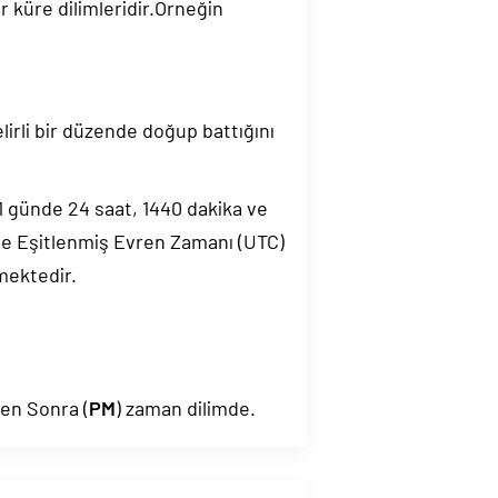
 küre dilimleridir.Örneğin
elirli bir düzende doğup battığını
.1 günde 24 saat, 1440 dakika ve
de Eşitlenmiş Evren Zamanı (UTC)
mektedir.
den Sonra (
PM
) zaman dilimde.