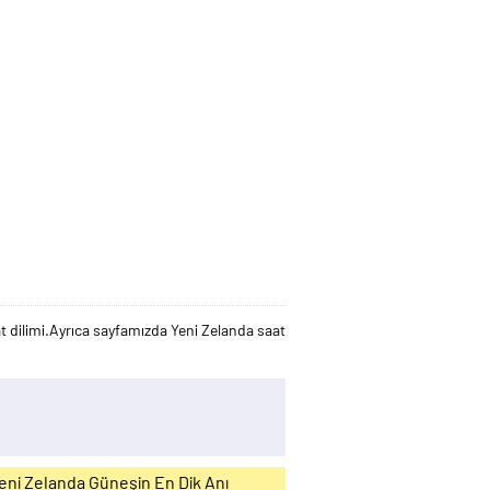
t dilimi.Ayrıca sayfamızda Yeni Zelanda saat
eni Zelanda Güneşin En Dik Anı