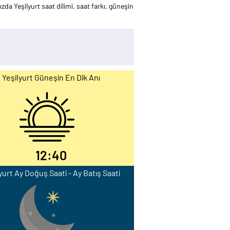
zda Yeşilyurt saat dilimi, saat farkı, güneşin
Yeşilyurt Güneşin En Dik Anı
12:40
yurt Ay Doğuş Saati - Ay Batış Saati