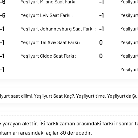
-6
-1
Yeşilyurt Milano Saat Farkı :
Yeşilyurt
-6
-1
Yeşilyurt Lviv Saat Farkı :
Yeşilyur
-1
-1
Yeşilyurt Johannesburg Saat Farkı :
Yeşilyur
-1
0
Yeşilyurt Tel Aviv Saat Farkı :
Yeşilyur
-1
0
Yeşilyurt Cidde Saat Farkı :
Yeşilyur
-1
Yeşilyur
lyurt saat dilimi
,
Yeşilyurt Saat Kaç?
,
Yeşilyurt time
,
Yeşilyurt'da Ş
arayan alettir. İki farklı zaman arasındaki farkı insanlar 
akamları arasındaki açılar 30 derecedir.