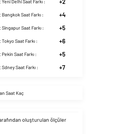
+2
 Yeni Delhi Saat Farkı :
+4
t Bangkok Saat Farkı :
+5
t Singapur Saat Farkı :
+6
t Tokyo Saat Farkı :
+5
t Pekin Saat Farkı :
+7
t Sdney Saat Farkı :
uan Saat Kaç
tarafından oluşturulan ölçüler