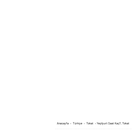
Anasayfa
›
Türkiye
›
Tokat
›
Yeşilyurt Saat Kaç?, Tokat