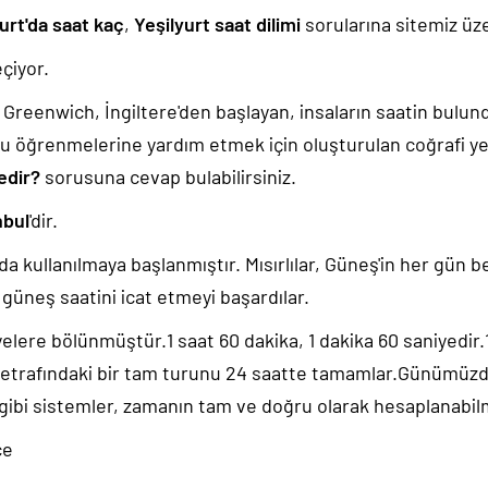
urt'da saat kaç
,
Yeşilyurt saat dilimi
sorularına sitemiz üze
çiyor.
k, Greenwich, İngiltere'den başlayan, insaların saatin bulu
u öğrenmelerine yardım etmek için oluşturulan coğrafi yer
nedir?
sorusuna cevap bulabilirsiniz.
nbul
'dir.
da kullanılmaya başlanmıştır. Mısırlılar, Güneş'in her gün b
güneş saatini icat etmeyi başardılar.
yelere bölünmüştür.1 saat 60 dakika, 1 dakika 60 saniyedir
 etrafındaki bir tam turunu 24 saatte tamamlar.Günümüz
 gibi sistemler, zamanın tam ve doğru olarak hesaplanabil
ce