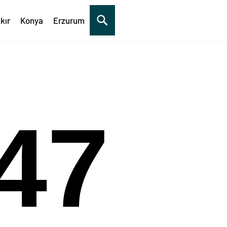
kır
Konya
Erzurum
48