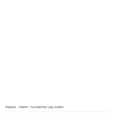
Anasayfa
›
Arjantin
›
Yuto Saat Kaç? Jujuy, Arjantin