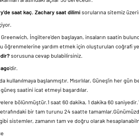
y'de saat kaç
,
Zachary saat dilimi
sorularına sitemiz üzeri
iyor.
k, Greenwich, İngiltere'den başlayan, insaların saatin bulu
u öğrenmelerine yardım etmek için oluşturulan coğrafi yer
edir?
sorusuna cevap bulabilirsiniz.
cago
'dir.
da kullanılmaya başlanmıştır. Mısırlılar, Güneş'in her gün b
güneş saatini icat etmeyi başardılar.
yelere bölünmüştür.1 saat 60 dakika, 1 dakika 60 saniyedir
 etrafındaki bir tam turunu 24 saatte tamamlar.Günümüz
 gibi sistemler, zamanın tam ve doğru olarak hesaplanabil
ce