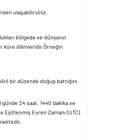
nden ulaşabilirsiniz.
ndukları bölgede ve dünyanın
 küre dilimleridir.Örneğin
elirli bir düzende doğup battığını
.1 günde 24 saat, 1440 dakika ve
de Eşitlenmiş Evren Zamanı (UTC)
mektedir.