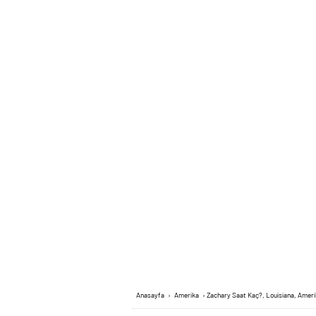
Anasayfa
›
Amerika
›
Zachary Saat Kaç?, Louisiana, Amer