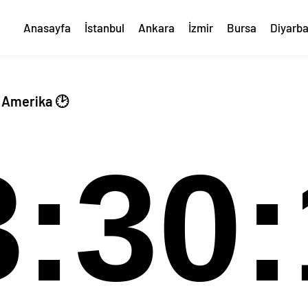
Anasayfa
İstanbul
Ankara
İzmir
Bursa
Diyarba
, Amerika 🕑
3:30: