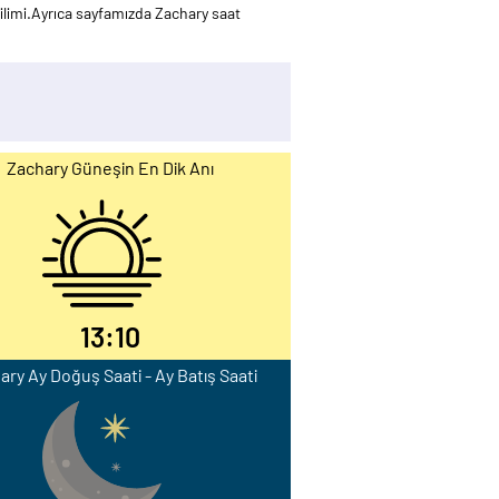
ilimi.Ayrıca sayfamızda Zachary saat
Zachary Güneşin En Dik Anı
13:10
ary Ay Doğuş Saati - Ay Batış Saati