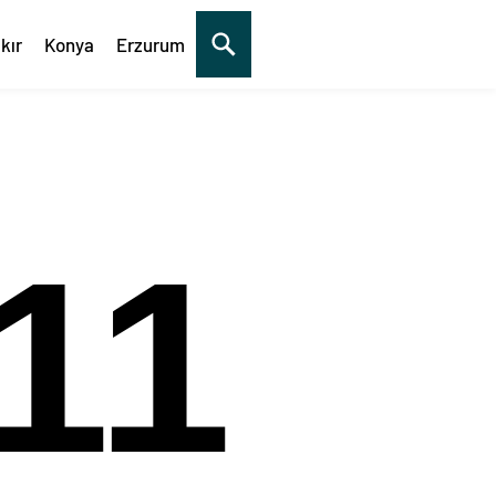
kır
Konya
Erzurum
12