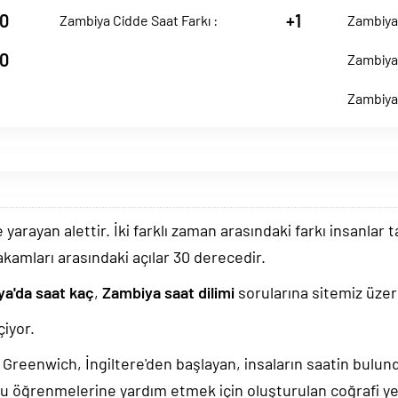
0
+1
Zambiya Cidde Saat Farkı :
Zambiya 
0
Zambiya 
Zambiya 
arayan alettir. İki farklı zaman arasındaki farkı insanlar 
akamları arasındaki açılar 30 derecedir.
a'da saat kaç
,
Zambiya saat dilimi
sorularına sitemiz üzeri
iyor.
k, Greenwich, İngiltere'den başlayan, insaların saatin bulu
u öğrenmelerine yardım etmek için oluşturulan coğrafi yer