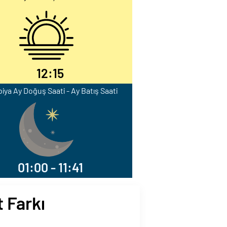
12:15
iya Ay Doğuş Saati - Ay Batış Saati
01:00 - 11:41
 Farkı