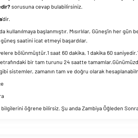
edir?
sorusuna cevap bulabilirsiniz.
a
'dir.
da kullanılmaya başlanmıştır. Mısırlılar, Güneş'in her gün b
güneş saatini icat etmeyi başardılar.
yelere bölünmüştür.1 saat 60 dakika, 1 dakika 60 saniyedir
 etrafındaki bir tam turunu 24 saatte tamamlar.Günümüz
 gibi sistemler, zamanın tam ve doğru olarak hesaplanabil
ce
ra
ilgilerini öğrene bilirsiz. Şu anda Zambiya Öğleden Sonra