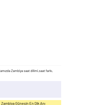
mızda Zambiya saat dilimi,saat farkı,
Zambiya Güneşin En Dik Anı