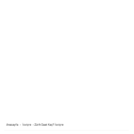
Anasayfa
›
İsviçre
›
Zürih Saat Kaç? İsviçre