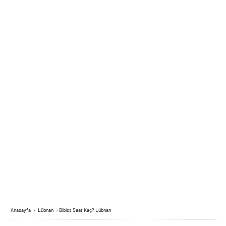
Anasayfa
›
Lübnan
›
Biblos Saat Kaç? Lübnan