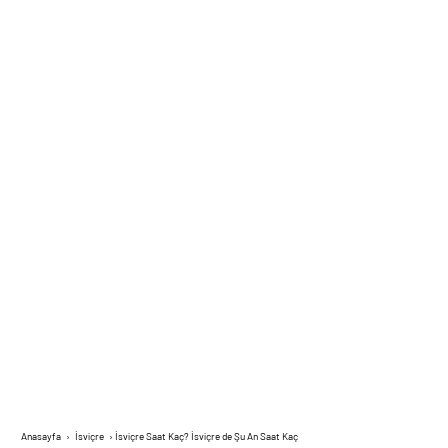
Anasayfa
›
İsviçre
›
İsviçre Saat Kaç? İsviçre de Şu An Saat Kaç