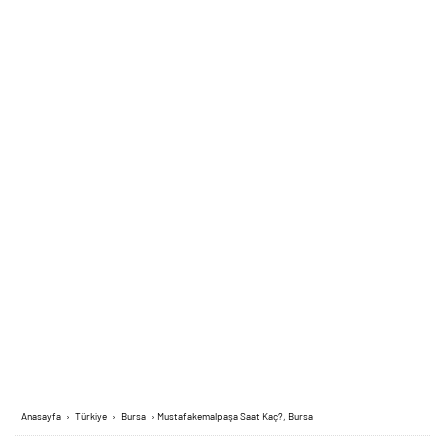
Anasayfa
›
Türkiye
›
Bursa
›
Mustafakemalpaşa Saat Kaç?, Bursa