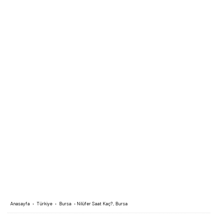
Anasayfa
›
Türkiye
›
Bursa
›
Nilüfer Saat Kaç?, Bursa