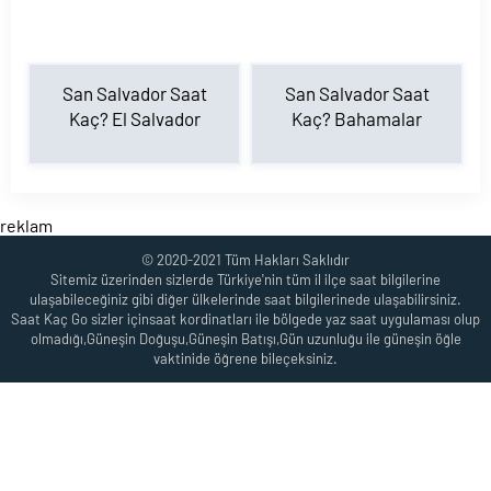
San Salvador Saat
San Salvador Saat
Kaç? El Salvador
Kaç? Bahamalar
reklam
© 2020-2021 Tüm Hakları Saklıdır
Sitemiz üzerinden sizlerde Türkiye'nin tüm il ilçe saat bilgilerine
ulaşabileceğiniz gibi diğer ülkelerinde saat bilgilerinede ulaşabilirsiniz.
Saat Kaç Go sizler içinsaat kordinatları ile bölgede yaz saat uygulaması olup
olmadığı,Güneşin Doğuşu,Güneşin Batışı,Gün uzunluğu ile güneşin öğle
vaktinide öğrene bileçeksiniz.